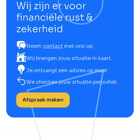
Wij zijn er voor
financiële rust &
zekerheid
Neem
contact
met ons op.
Wij brengen jouw situatie in kaart.
Je ontvangt een advies op maat.
We checken jouw situatie periodiek.
Afspraak maken