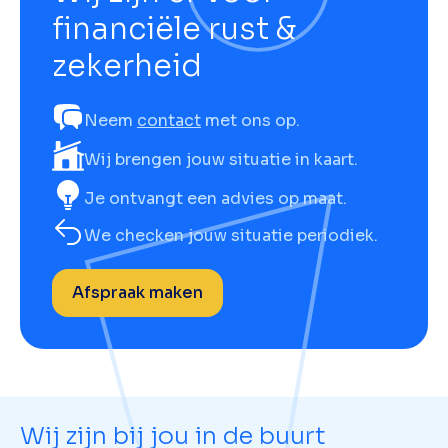
financiële rust &
zekerheid
Neem
contact
met ons op.
Wij brengen jouw situatie in kaart.
Je ontvangt een advies op maat.
We checken jouw situatie periodiek.
Afspraak maken
Wij zijn bij jou in de buurt