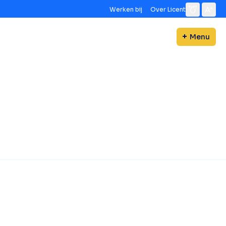
Werken bij
Over Licent
Menu