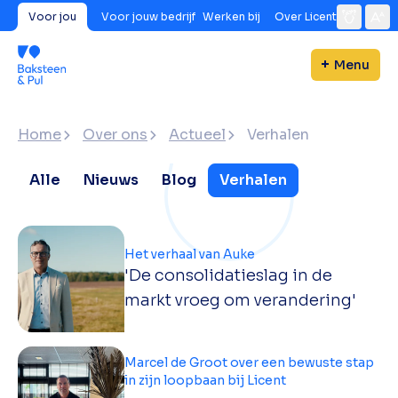
Voor jou
Voor jouw bedrijf
Werken bij
Over Licent
Menu
Home
Over ons
Actueel
Verhalen
Alle
Nieuws
Blog
Verhalen
Het verhaal van Auke
'De consolidatieslag in de
markt vroeg om verandering'
Marcel de Groot over een bewuste stap
in zijn loopbaan bij Licent